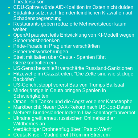
Theatersaison
CDU-Spitze würde AfD-Koalition im Osten nicht dulden
Südafrika setzt nach fremdenfeindlichen Krawallen auf
Schadensbegrenzung
Restaurants geben reduzierte Mehrwertsteuer kaum
weiter
OpenAI pausiert teils Entwicklung von KI-Modell wegen
Sicherheitsbedenken
Pride-Parade in Prag unter verschärften
Sicherheitsvorkehrungen
Streit mit Italien über Ceuta - Spanien führt
Grenzkontrollen ein
US-Senat beschließt verschärfte Russland-Sanktionen
Hitzewelle im Gazastreifen: "Die Zelte sind wie stickige
Backöfen"
US-Gericht stoppt vorerst Bau von Trumps Ballsaal
Minderjährige in Ceuta bringen Spanien in
Schwierigkeiten
Oman - ein Tanker und die Angst vor einer Katastrophe
Marktbericht: Neuer DAX-Rekord nach US-Job-Daten
Mehrere Bundesländer lockern Lkw-Sonntagsfahrverbot
Ukraine greift erneut russischen Onlinehändler
Wildberries an
Verdächtiger Drohnenflug über "Patriot-Werft"
Ceuta-Krise - Madrid droht Rom im Streit um