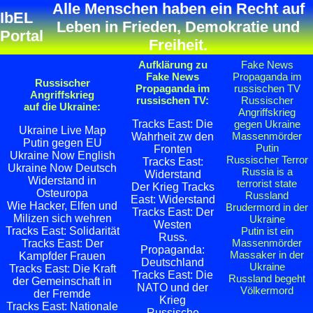
Alle Menschen haben ein Recht auf
IbEL
Leben in Frieden, Demokratie und
Portal
Freiheit.
Aufklärung zu
Fake News
Fake News
Propaganda im
Russischer
Propaganda im
russischen TV
Angriffskrieg
russischen TV:
Russischer
auf die Ukraine:
Angriffskrieg
Tracks East: Die
gegen Ukraine
Ukraine Live Map
Massenmörder
Wahrheit zw den
Putin gegen EU
Putin
Fronten
Ukraine Now English
Russischer Terror
Tracks East:
Ukraine Now Deutsch
Russia is a
Widerstand
Widerstand in
terrorist state
Der Krieg Tracks
Osteuropa
Russland
East: Widerstand
Wie Hacker, Elfen und
Brudermord in der
Tracks East: Der
Milizen sich wehren
Ukraine
Westen
Tracks East: Solidarität
Putin ist ein
Russ.
Massenmörder
Tracks East: Der
Propaganda:
Massaker in der
Kampfder Frauen
Deutschland
Ukraine
Tracks East: Die Kraft
Tracks East: Die
Russland begeht
der Gemeinschaft in
NATO und der
Völkermord
der Fremde
Krieg
Tracks East: Nationale
Russische