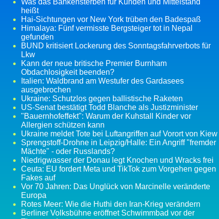
Was das Bankensterben für Kunden und Mittelstand
heißt
Hai-Sichtungen vor New York trüben den Badespaß
Himalaya: Fünf vermisste Bergsteiger tot in Nepal
gefunden
BUND kritisiert Lockerung des Sonntagsfahrverbots für
Lkw
Kann der neue britische Premier Burnham
Obdachlosigkeit beenden?
Italien: Waldbrand am Westufer des Gardasees
ausgebrochen
Ukraine: Schutzlos gegen ballistische Raketen
US-Senat bestätigt Todd Blanche als Justizminister
"Bauernhofeffekt": Warum der Kuhstall Kinder vor
Allergien schützen kann
Ukraine meldet Tote bei Luftangriffen auf Vorort von Kiew
Sprengstoff-Drohne in Leipzig/Halle: Ein Angriff "fremder
Mächte" - oder Russlands?
Niedrigwasser der Donau legt Knochen und Wracks frei
Ceuta: EU fordert Meta und TikTok zum Vorgehen gegen
Fakes auf
Vor 70 Jahren: Das Unglück von Marcinelle veränderte
Europa
Rotes Meer: Wie die Huthi den Iran-Krieg verändern
Berliner Volksbühne eröffnet Schwimmbad vor der